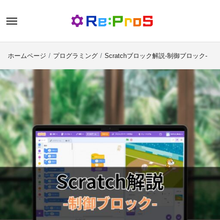
内
容
を
ス
ホームページ
プログラミング
Scratchブロック解説-制御ブロック-
キ
ッ
プ