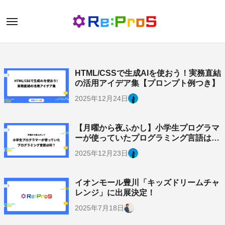
内
容
を
ス
キ
HTML/CSSで生成AIを使おう！実務直結
ッ
の活用アイデア集【プロンプト例つき】
プ
2025年12月24日
【月曜から夜ふかし】小学生プログラマ
ーが使っていたプログラミング言語は
何？ 使い方を紹介！
2025年12月23日
イオンモール豊川「キッズドリームチャ
レンジ」に出展決定！
2025年7月18日