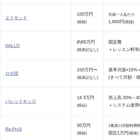
100万円
生徒一人あたり
エドモンド
1,800円
(税抜)
(税抜)
約85万円
固定費
HALLO
＋レッスン料等
(税表記なし)
150万円〜
基準月謝×10%
ロボ団
(すべて月額・税
(税表記なし)
14.3万円
売上高 20%～4
バレッドキッズ
＋システム使用料
(税込)
30万円
1教室の月額利用
Re:ProS
固定1万円
(税抜)
(税抜)